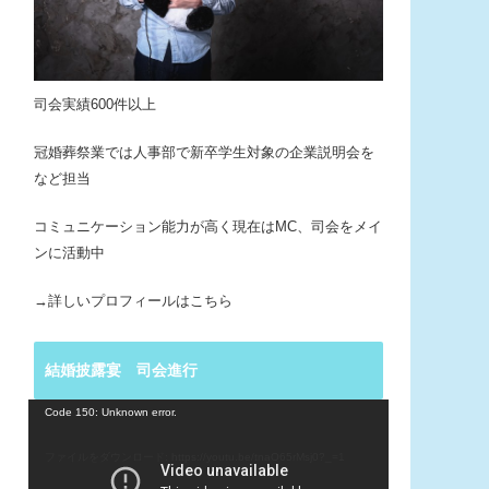
司会実績600件以上
冠婚葬祭業では人事部で新卒学生対象の企業説明会を
など担当
コミュニケーション能力が高く現在はMC、司会をメイ
ンに活動中
→詳しいプロフィールはこちら
結婚披露宴 司会進行
動
Code 150: Unknown error.
画
プ
ファイルをダウンロード: https://youtu.be/tnaO65rMsj0?_=1
レ