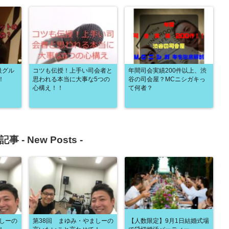
級グル
コツも伝授！上手い司会者と
年間司会実績200件以上、渋
！
思われる本当に大事な5つの
谷の司会屋？MCニシガキっ
心構え！！
て何者？
記事 -
New Posts
-
ましーの
第38回 まゆみ・やましーの
【人数限定】9月1日結婚式場