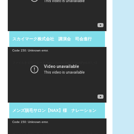
ー
ヤ
ー
スカイマーク株式会社 講演会 司会進行
動
Code 150: Unknown error.
画
プ
ファイルをダウンロード: https://youtu.be/zXHqgNPpxL8?_=2
レ
ー
ヤ
ー
メンズ脱毛サロン【NAX】様 ナレーション
動
Code 150: Unknown error.
画
プ