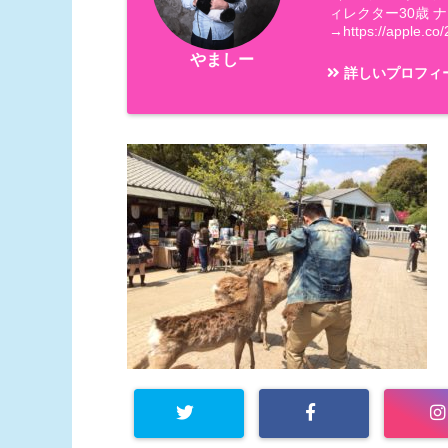
ィレクター30歳 
→https://apple.co/
やましー
詳しいプロフィ