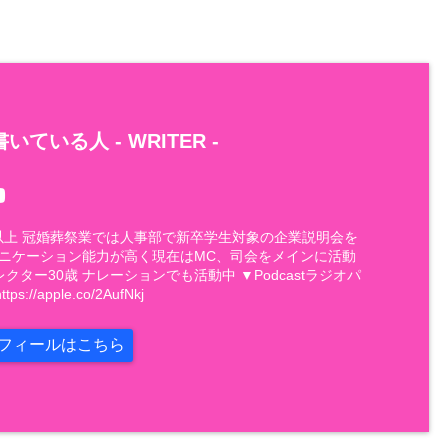
いている人 -
WRITER
-
件以上 冠婚葬祭業では人事部で新卒学生対象の企業説明会を
ュニケーション能力が高く現在はMC、司会をメインに活動
レクター30歳 ナレーションでも活動中 ▼Podcastラジオパ
://apple.co/2AufNkj
フィールはこちら