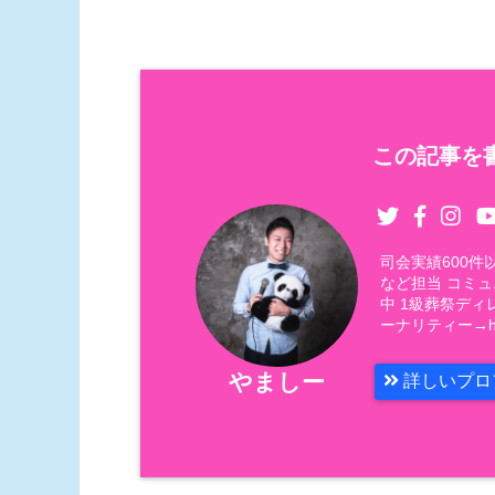
この記事を書
司会実績600
など担当 コミ
中 1級葬祭ディ
ーナリティー→https
やましー
詳しいプロ