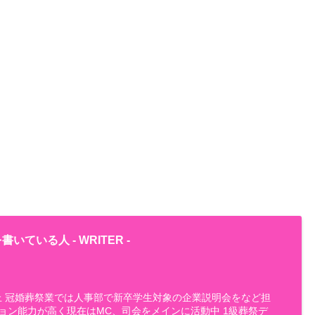
書いている人 -
WRITER
-
以上 冠婚葬祭業では人事部で新卒学生対象の企業説明会をなど担
ョン能力が高く現在はMC、司会をメインに活動中 1級葬祭デ