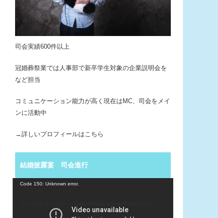
司会実績600件以上
冠婚葬祭業では人事部で新卒学生対象の企業説明会を
など担当
コミュニケーション能力が高く現在はMC、司会をメイ
ンに活動中
→詳しいプロフィールはこちら
結婚披露宴 司会進行
動
Code 150: Unknown error.
画
プ
ファイルをダウンロード: https://youtu.be/tnaO65rMsj0?_=1
レ