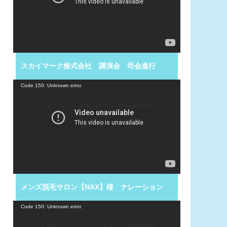
ー
ヤ
ー
スカイマーク株式会社 講演会 司会進行
動
Code 150: Unknown error.
画
プ
ファイルをダウンロード: https://youtu.be/zXHqgNPpxL8?_=2
レ
ー
ヤ
ー
メンズ脱毛サロン【NAX】様 ナレーション
動
Code 150: Unknown error.
画
プ