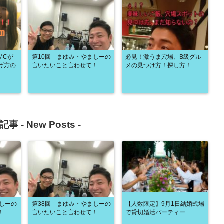
MCが
第10回 まゆみ・やましーの
必見！激うま穴場、B級グル
げ方の
言いたいこと言わせて！
メの見つけ方！探し方！
記事 -
New Posts
-
ましーの
第38回 まゆみ・やましーの
【人数限定】9月1日結婚式場
！
言いたいこと言わせて！
で貸切婚活パーティー