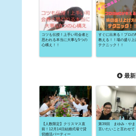
コツも伝授！上手い司会者と
すぐに出来る！プロの
思われる本当に大事な5つの
教える！！場の盛り上
心構え！！
テクニック！！
最新
【人数限定】クリスマス直
第39回 まゆみ・や
前！12月14日結婚式場で貸
言いたいこと言わせて
切婚活パーティー