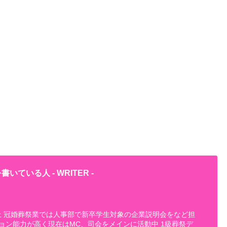
書いている人 -
WRITER
-
以上 冠婚葬祭業では人事部で新卒学生対象の企業説明会をなど担
ョン能力が高く現在はMC、司会をメインに活動中 1級葬祭デ