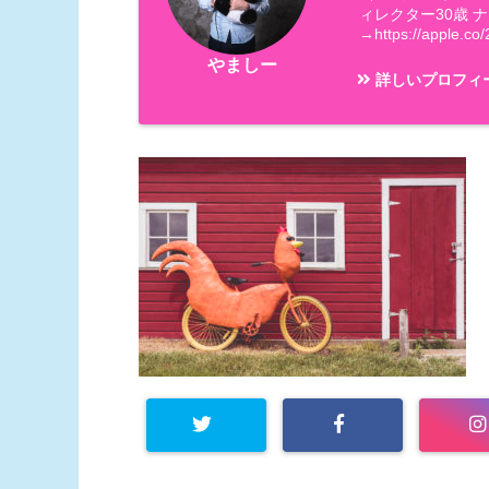
ィレクター30歳 
→https://apple.co/
やましー
詳しいプロフィ