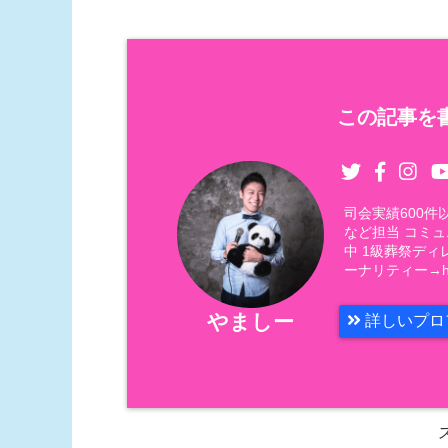
この記事を書
司会実績600
など担当 コミ
中 1級葬祭ディ
ーナリティー→https
やましー
詳しいプロ