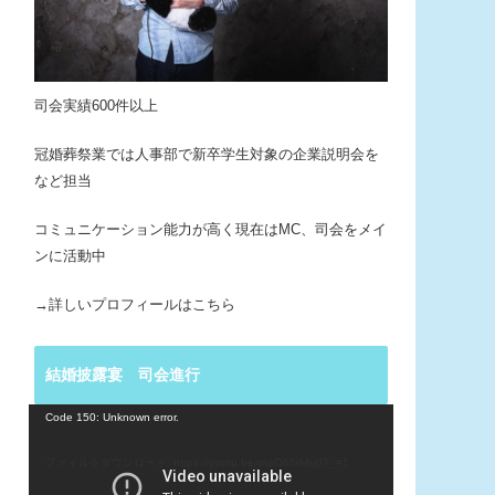
司会実績600件以上
冠婚葬祭業では人事部で新卒学生対象の企業説明会を
など担当
コミュニケーション能力が高く現在はMC、司会をメイ
ンに活動中
→詳しいプロフィールはこちら
結婚披露宴 司会進行
動
Code 150: Unknown error.
画
プ
ファイルをダウンロード: https://youtu.be/tnaO65rMsj0?_=1
レ