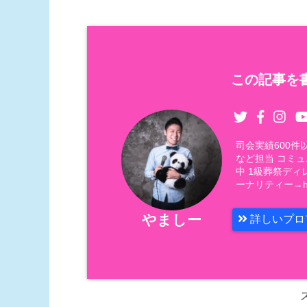
この記事を書
司会実績600
など担当 コミ
中 1級葬祭ディ
ーナリティー→https
やましー
詳しいプロ