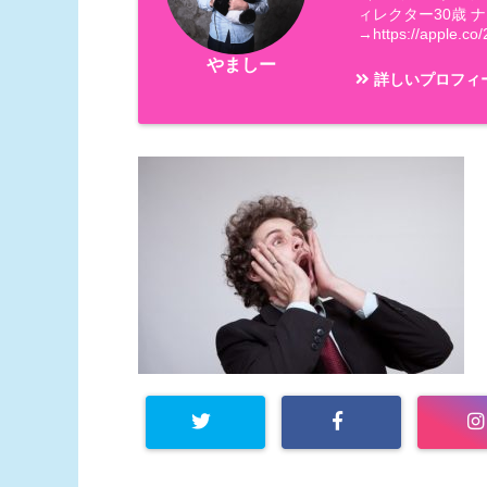
ィレクター30歳 
→https://apple.co/
やましー
詳しいプロフィ