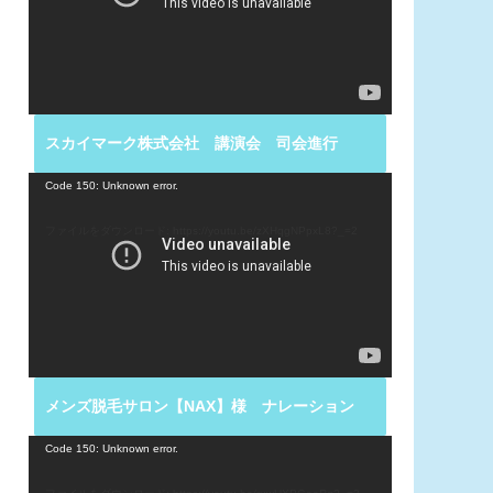
ー
ヤ
ー
スカイマーク株式会社 講演会 司会進行
動
Code 150: Unknown error.
画
プ
ファイルをダウンロード: https://youtu.be/zXHqgNPpxL8?_=2
レ
ー
ヤ
ー
メンズ脱毛サロン【NAX】様 ナレーション
動
Code 150: Unknown error.
画
プ