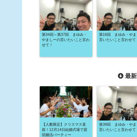
第34回～第37回 まゆみ・
第16回 まゆみ・や
やましーの言いたいこと言わ
言いたいこと言わせて
せて！
最新
【人数限定】クリスマス直
第39回 まゆみ・や
前！12月14日結婚式場で貸
言いたいこと言わせて
切婚活パーティー