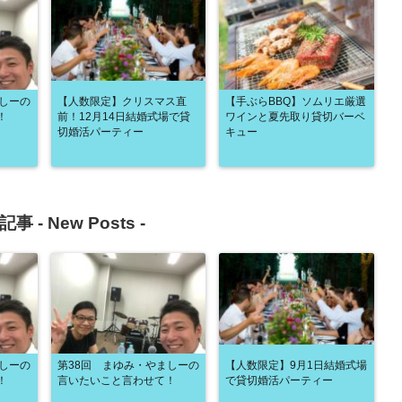
ましーの
【人数限定】クリスマス直
【手ぶらBBQ】ソムリエ厳選
！
前！12月14日結婚式場で貸
ワインと夏先取り貸切バーベ
切婚活パーティー
キュー
記事 -
New Posts
-
ましーの
第38回 まゆみ・やましーの
【人数限定】9月1日結婚式場
！
言いたいこと言わせて！
で貸切婚活パーティー