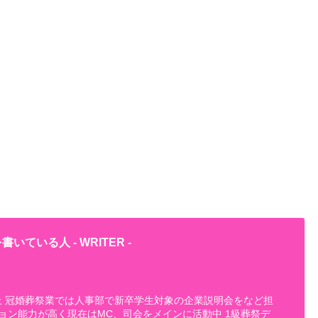
書いている人 -
WRITER
-
以上 冠婚葬祭業では人事部で新卒学生対象の企業説明会をなど担
ョン能力が高く現在はMC、司会をメインに活動中 1級葬祭デ