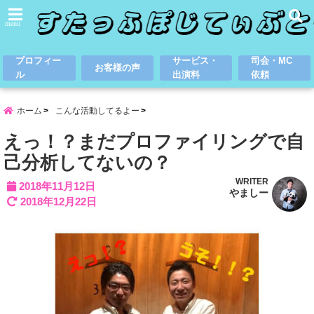
menu
プロフィー
サービス・
司会・MC
お客様の声
ル
出演料
依頼
ホーム
こんな活動してるよー
えっ！？まだプロファイリングで自
己分析してないの？
WRITER
2018年11月12日
やましー
2018年12月22日