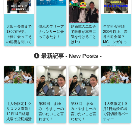
大阪～長野まで
憧れのフリーア
結婚式の二次会
年間司会実績
130万PV男、
ナウンサーに会
で幹事が本当に
200件以上、渋
上條に会ってそ
ってきたよ！
気を付けること
谷の司会屋？
の秘密を聞いて
は1つ！
MCニシガキっ
きた！
て何者？
最新記事 -
New Posts
-
【人数限定】ク
第39回 まゆ
第38回 まゆ
【人数限定】9
リスマス直前！
み・やましーの
み・やましーの
月1日結婚式場
12月14日結婚
言いたいこと言
言いたいこと言
で貸切婚活パー
式場で貸切婚活
わせて！
わせて！
ティー
パーティー