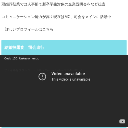
冠婚葬祭業では人事部で新卒学生対象の企業説明会をなど担当
コミュニケーション能力が高く現在はMC、司会をメインに活動中
→詳しいプロフィールはこちら
結婚披露宴 司会進行
動
Code 150: Unknown error.
画
プ
ファイルをダウンロード: https://youtu.be/tnaO65rMsj0?_=1
レ
ー
ヤ
ー