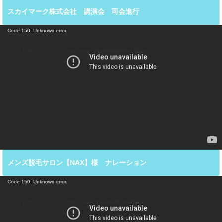
スカイマーク株式会社 講演会 司会進行
動
Code 150: Unknown error.
画
プ
ファイルをダウンロード: https://youtu.be/zXHqgNPpxL8?_=2
レ
ー
ヤ
ー
メンズ脱毛サロン【NAX】様 ナレーション
動
Code 150: Unknown error.
画
プ
ファイルをダウンロード: https://youtu.be/ruwUXPGeeRg?_=3
レ
ー