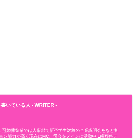
書いている人 -
WRITER
-
以上 冠婚葬祭業では人事部で新卒学生対象の企業説明会をなど担
ョン能力が高く現在はMC、司会をメインに活動中 1級葬祭デ