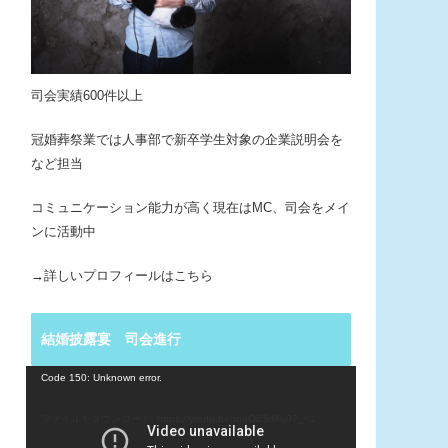
司会実績600件以上
冠婚葬祭業では人事部で新卒学生対象の企業説明会を
など担当
コミュニケーション能力が高く現在はMC、司会をメイ
ンに活動中
→詳しいプロフィールはこちら
結婚披露宴 司会進行
動
Code 150: Unknown error.
画
プ
ファイルをダウンロード: https://youtu.be/tnaO65rMsj0?_=1
レ