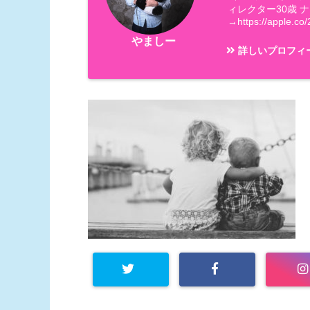
ィレクター30歳 
→https://apple.co/
やましー
詳しいプロフィ