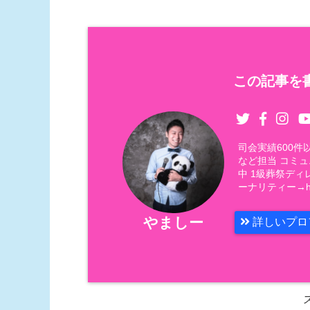
この記事を書
司会実績600
など担当 コミ
中 1級葬祭ディ
ーナリティー→https
やましー
詳しいプロ