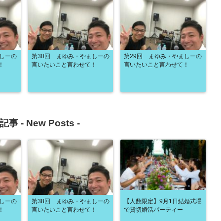
ましーの
第30回 まゆみ・やましーの
第29回 まゆみ・やましーの
！
言いたいこと言わせて！
言いたいこと言わせて！
記事 -
New Posts
-
ましーの
第38回 まゆみ・やましーの
【人数限定】9月1日結婚式場
！
言いたいこと言わせて！
で貸切婚活パーティー