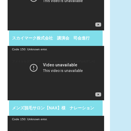
ー
ヤ
ー
スカイマーク株式会社 講演会 司会進行
動
Code 150: Unknown error.
画
プ
ファイルをダウンロード: https://youtu.be/zXHqgNPpxL8?_=2
レ
ー
ヤ
ー
メンズ脱毛サロン【NAX】様 ナレーション
動
Code 150: Unknown error.
画
プ