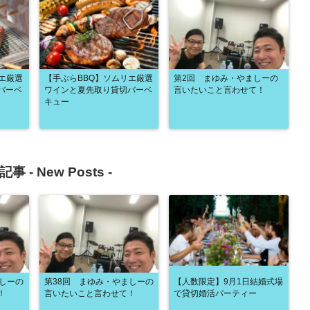
エ厳選
【手ぶらBBQ】ソムリエ厳選
第2回 まゆみ・やましーの
バーベ
ワインと夏先取り貸切バーベ
言いたいこと言わせて！
キュー
記事 -
New Posts
-
ましーの
第38回 まゆみ・やましーの
【人数限定】9月1日結婚式場
！
言いたいこと言わせて！
で貸切婚活パーティー