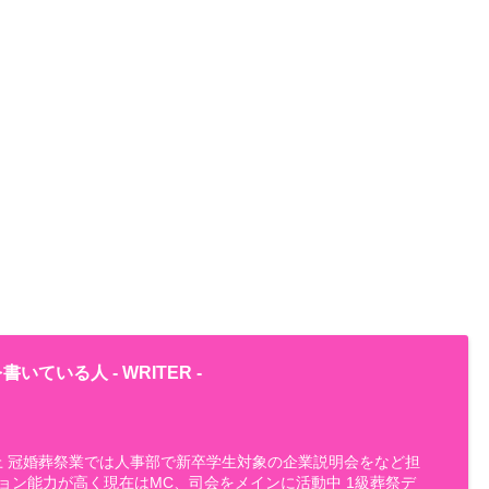
書いている人 -
WRITER
-
以上 冠婚葬祭業では人事部で新卒学生対象の企業説明会をなど担
ョン能力が高く現在はMC、司会をメインに活動中 1級葬祭デ