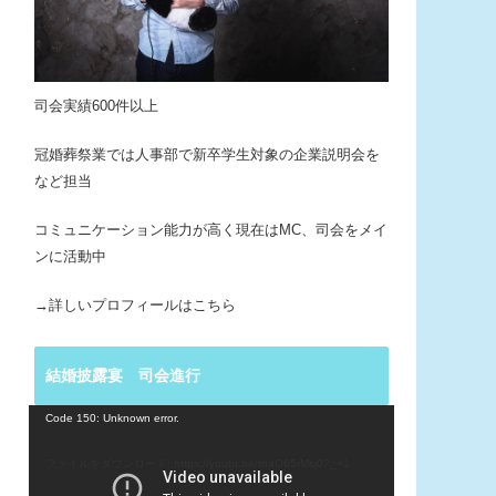
司会実績600件以上
冠婚葬祭業では人事部で新卒学生対象の企業説明会を
など担当
コミュニケーション能力が高く現在はMC、司会をメイ
ンに活動中
→詳しいプロフィールはこちら
結婚披露宴 司会進行
動
Code 150: Unknown error.
画
プ
ファイルをダウンロード: https://youtu.be/tnaO65rMsj0?_=1
レ