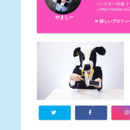
ィレクター30歳 
→https://apple.co/
やましー
詳しいプロフィ