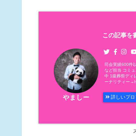
この記事を書
司会実績600
など担当 コミ
中 1級葬祭ディ
ーナリティー→https
やましー
詳しいプロ