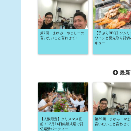
第7回 まゆみ・やましーの
【手ぶらBBQ】ソムリ
言いたいこと言わせて！
ワインと夏先取り貸切
キュー
最新
【人数限定】クリスマス直
第39回 まゆみ・や
前！12月14日結婚式場で貸
言いたいこと言わせて
切婚活パーティー