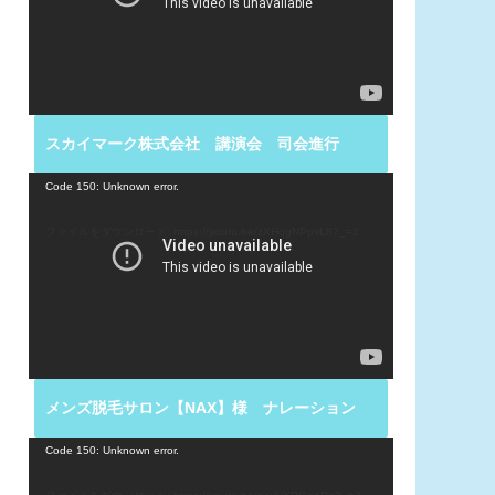
ー
ヤ
ー
スカイマーク株式会社 講演会 司会進行
動
Code 150: Unknown error.
画
プ
ファイルをダウンロード: https://youtu.be/zXHqgNPpxL8?_=2
レ
ー
ヤ
ー
メンズ脱毛サロン【NAX】様 ナレーション
動
Code 150: Unknown error.
画
プ