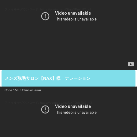
画
プ
ファイルをダウンロード: https://youtu.be/zXHqgNPpxL8?_=2
レ
ー
ヤ
ー
メンズ脱毛サロン【NAX】様 ナレーション
動
Code 150: Unknown error.
画
プ
ファイルをダウンロード: https://youtu.be/ruwUXPGeeRg?_=3
レ
ー
ヤ
ー