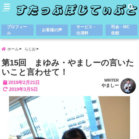
menu
プロフィー
サービス・
司会・MC
お客様の声
ル
出演料
依頼
ホーム
らじお
第15回 まゆみ・やましーの言いた
いこと言わせて！
WRITER
2019年2月21日
やましー
2019年3月5日