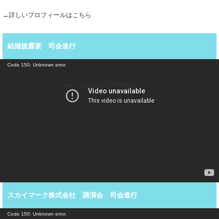
→詳しいプロフィールはこちら
結婚披露宴 司会進行
動
Code 150: Unknown error.
画
プ
ファイルをダウンロード: https://youtu.be/tnaO65rMsj0?_=1
レ
ー
ヤ
ー
スカイマーク株式会社 講演会 司会進行
動
Code 150: Unknown error.