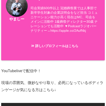
司会実績600件以上 冠婚葬祭業では人事部で
新卒学生対象の企業説明会をなど担当 コミュ
ニケーション能力が高く現在はMC、司会を
やましー
メインに活動中 1級葬祭ディレクター30歳 ナ
レーションでも活動中 ▼Podcastラジオパー
ナリティー→https://apple.co/2AufNkj
詳しいプロフィールはこちら
YouTubeliveで配信中！
現場の雰囲気、微妙なやり取り、必死になっているボディラ
ンゲージが気になる方はこちら↓