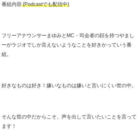
プ
番組内容
(Podcastでも配信中)
レ
ー
ヤ
ー
フリーアナウンサーまゆみとMC・司会者の顔を持つやまし
ーがラジオでしか言えないようなことを好きかっていう番
組。
好きなものは好き！嫌いなものは嫌いと言いにくい世の中。
そんな世の中だからこそ、声を出して言いたいことを言って
ます！