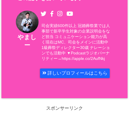
司会実績600件以上 冠婚葬祭業では人
事部で新卒学生対象の企業説明会をな
やまし
ど担当 コミュニケーション能力が高
く現在はMC、司会をメインに活動中
ー
1級葬祭ディレクター30歳 ナレーショ
ンでも活動中 ▼Podcastラジオパーナ
リティー→https://apple.co/2AufNkj
詳しいプロフィールはこちら
スポンサーリンク