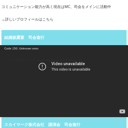
コミュニケーション能力が高く現在はMC、司会をメインに活動中
→詳しいプロフィールはこちら
結婚披露宴 司会進行
動
Code 150: Unknown error.
画
プ
ファイルをダウンロード: https://youtu.be/tnaO65rMsj0?_=1
レ
ー
ヤ
ー
スカイマーク株式会社 講演会 司会進行