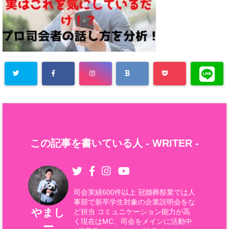
この記事を書いている人 -
WRITER
-
司会実績600件以上 冠婚葬祭業では人
事部で新卒学生対象の企業説明会をな
やまし
ど担当 コミュニケーション能力が高
く現在はMC、司会をメインに活動中
ー