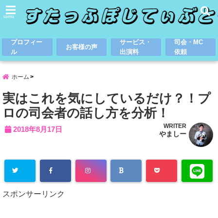
menu
プロフィー
サービス・
司会・MC
お客様の声
ル
出演料
依頼
ホーム
実はこれを気にしているだけ？！プ
ロの司会者の話し方を分析！
WRITER
2018年8月17日
やましー
スポンサーリンク