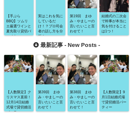
【手ぶら
実はこれを気に
第19回 まゆ
結婚式の二次会
BBQ】ソムリ
しているだ
み・やましーの
で幹事が本当に
エ厳選ワインと
け！？プロ司会
言いたいこと言
気を付けること
夏先取り貸切バ
者の話し方を分
わせて！
は1つ！
ーベキュー
析！
最新記事 -
New Posts
-
【人数限定】ク
第39回 まゆ
第38回 まゆ
【人数限定】9
リスマス直前！
み・やましーの
み・やましーの
月1日結婚式場
12月14日結婚
言いたいこと言
言いたいこと言
で貸切婚活パー
式場で貸切婚活
わせて！
わせて！
ティー
パーティー