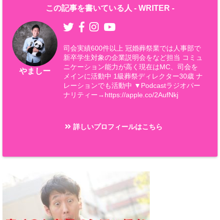
この記事を書いている人 -
WRITER
-
司会実績600件以上 冠婚葬祭業では人事部で
新卒学生対象の企業説明会をなど担当 コミュ
ニケーション能力が高く現在はMC、司会を
やましー
メインに活動中 1級葬祭ディレクター30歳 ナ
レーションでも活動中 ▼Podcastラジオパー
ナリティー→https://apple.co/2AufNkj
詳しいプロフィールはこちら