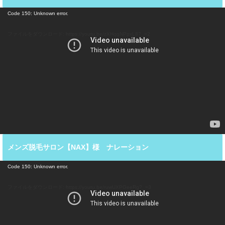
動
Code 150: Unknown error.
画
プ
ファイルをダウンロード: https://youtu.be/zXHqgNPpxL8?_=2
レ
ー
ヤ
ー
メンズ脱毛サロン【NAX】様 ナレーション
動
Code 150: Unknown error.
画
プ
ファイルをダウンロード: https://youtu.be/ruwUXPGeeRg?_=3
レ
ー
ヤ