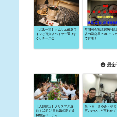
【北浜一望】ソムリエ厳選ワ
年間司会実績200件以
インと百貨店バイヤー選りす
谷の司会屋？MCニシ
ぐりチーズ会
て何者？
最新
【人数限定】クリスマス直
第39回 まゆみ・や
前！12月14日結婚式場で貸
言いたいこと言わせて
切婚活パーティー