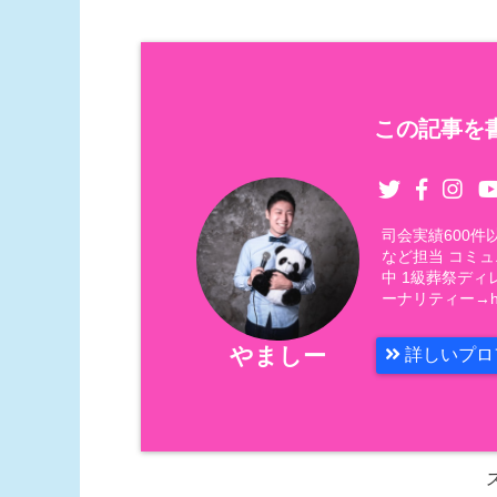
この記事を書
司会実績600
など担当 コミ
中 1級葬祭ディ
ーナリティー→https
やましー
詳しいプロ