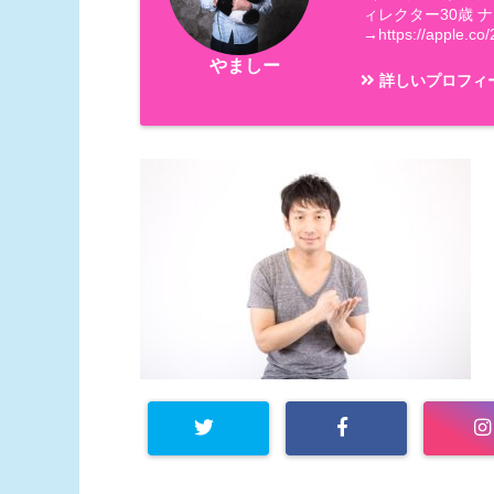
ィレクター30歳 
→https://apple.co/
やましー
詳しいプロフィ