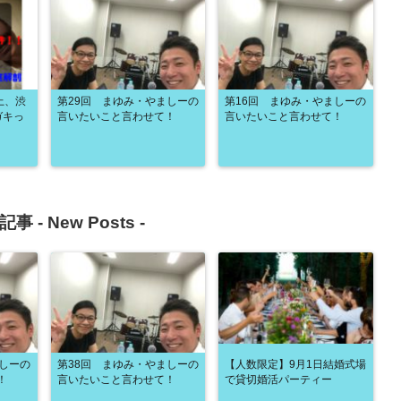
上、渋
第29回 まゆみ・やましーの
第16回 まゆみ・やましーの
ガキっ
言いたいこと言わせて！
言いたいこと言わせて！
記事 -
New Posts
-
ましーの
第38回 まゆみ・やましーの
【人数限定】9月1日結婚式場
！
言いたいこと言わせて！
で貸切婚活パーティー