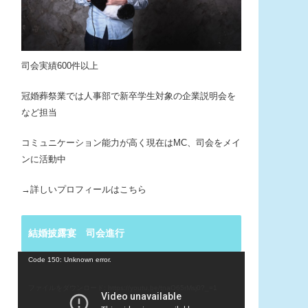
司会実績600件以上
冠婚葬祭業では人事部で新卒学生対象の企業説明会を
など担当
コミュニケーション能力が高く現在はMC、司会をメイ
ンに活動中
→詳しいプロフィールはこちら
結婚披露宴 司会進行
動
Code 150: Unknown error.
画
プ
ファイルをダウンロード: https://youtu.be/tnaO65rMsj0?_=1
レ