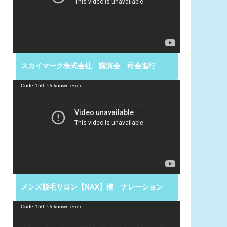
ー
ヤ
ー
スカイマーク株式会社 講演会 司会進行
動
Code 150: Unknown error.
画
プ
ファイルをダウンロード: https://youtu.be/zXHqgNPpxL8?_=2
レ
ー
ヤ
ー
メンズ脱毛サロン【NAX】様 ナレーション
動
Code 150: Unknown error.
画
プ