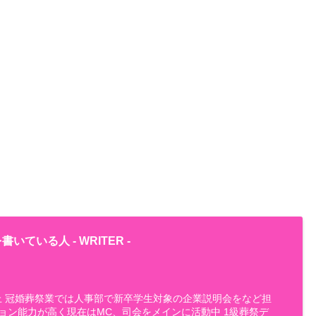
書いている人 -
WRITER
-
以上 冠婚葬祭業では人事部で新卒学生対象の企業説明会をなど担
ョン能力が高く現在はMC、司会をメインに活動中 1級葬祭デ